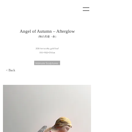
Angel of Autumn – Afterglow
（秋の天使 - 余）
2026 terracotta, gold leaf
H15×W20×D10㎝
Intimate Sculptures
< Back