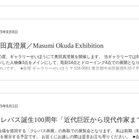
家が描くクレパス画」－新しい表現の模索 ・大阪展：サクラアートミュージアム（
/12〜7/19） ・鳥取展：日南町美術館（8/1～10/19） -------------------------------------
eum Collection】 I’m truly honored to announce that the exhibited work “Bans
25年9月8日
田真澄展／Masumi Okuda Exhibition
の度、ギャラリーせいほうにて奥田真澄展を開催します。 当ギャラリーでは8
ジした人物像3点をメインにして、彫刻14点とドローイング4点での展開とな
いです。 ​ ​■会場 ギャラリーせいほう 〒104-0061 東京都中央区銀座8-10-7 Phone 0
78 http://gallery-seiho.com ⚫︎JR新橋駅銀座口 ⚫︎地下鉄新橋駅 1番出口/地下鉄
9/18(木)【9/14(日)は休廊】 ※ 9/15(月) 敬老の日は開廊します 11:00-18:30（最終日
----------------------------------------- ​ ​ ■Announcement of Solo Exhibition I’m go
25年8月1日
クレパス誕生100周年「近代巨匠から現代作家
会場を巡回する「クレパス画展」の鳥取での展覧会となります。 私は前期（8
点を展示する予定です。 お近くにお越しの際は是非お立ち寄りください。 ​ ​■