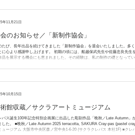
れども、クレパス®は子ども用だけでなく、プロの画家用の描画材料でもある
手にかかると、描画材料の特性を十全にいかした技法が編み出され、自身の表
れます。 本展は、第一線で活躍中の洋画家、日本画家、彫刻家、版画家、陶
たいま、再びクレパスに挑戦していただきました。普段から得意とする
25年11月21日
退会のお知らせ／「新制作協会」
のたび、長年出品を続けてきました「新制作協会」を退会いたしました。多く
とに心より感謝申し上げます。 初期の頃には、船越保武先生や佐藤忠良先生
作品を展示する機会にも恵まれました。その経験は、私の制作の礎となってい
身の制作の方向性も少しずつ変化し、発表のあり方についても改めて見つめ直
より自分らしい表現を探りながら、新たな形での発表に取り組んでいきます。 ---------------------
- 【Report and Words of gratitude】 I’ve withdrawn from Shinseisaku Kyokai (N
ch I sent my works for a long time. I’d like to give my deepest gratitu
25年10月15日
美術館収蔵／サクラアートミュージアム
レパス誕生100年記念特別企画展に出品した彫刻作品「晩秋／Late Autum
した。 ■晩秋／Late Autumn 2025 terracotta, SAKURA Cray-pas (pastel
ミュージアム 大阪市中央区森ノ宮中央1-6-20 (サクラクレパス 本社1F) ■