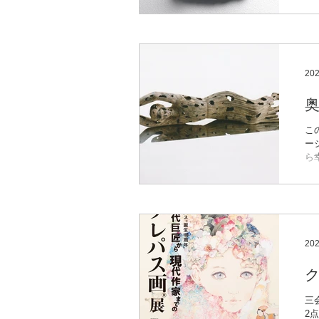
作
廊（7
Mus
20
奥
こ
ー
ら幸
56
− 
---
20
三
2