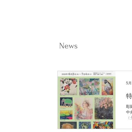
News
5月
彫
中央
（
催
®