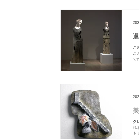
け
の
さ
っ
20
こ
こ
で
自
は、
---
whi
20
ク
れま
ト