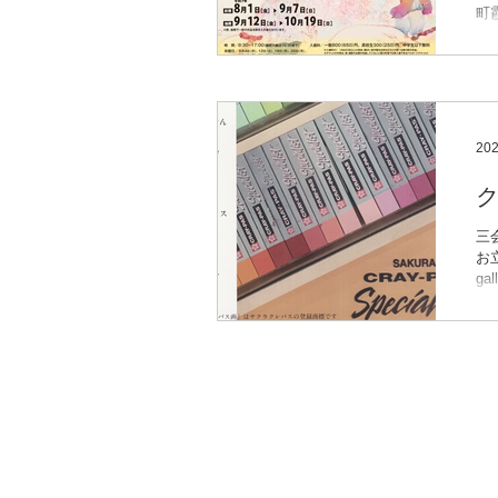
町霞785 TEL 0859-77-1113 https://nichin
（日
9/
「
に
を迎
20
三
お立ち寄
ga
に
展
申
木
佳