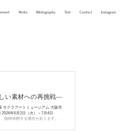
tement
Works
Bibliography
Text
Contact
Instagram
しい素材への再挑戦―
 サクラアートミュージアム 大阪市
期 2026年6月2日（火）～7月4日
により、臨時休館する場合があります。開
子どものとき誰もが手にしたクレパス
記憶に刻まれていることでしょう。