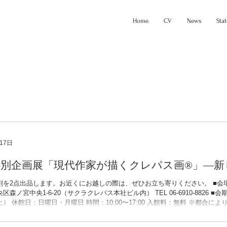
Home
CV
News
Sta
17日
特別企画展「現代作家が描くクレパス画®」―新
刻を2点出品します。お近くにお越しの際は、ぜひお立ち寄りください。 ■会場
区森ノ宮中央1-6-20（サクラクレパス本社ビル内） TEL 06-6910-8826 ■会
土） 休館日：日曜日・月曜日 時間：10:00〜17:00 入館料：無料 ※都合
状況はサクラクレパス公式ホームページでご確認ください。 ■展覧会概要 
には、その後は再び手にすることなく、子どものお絵かき用というイメージが