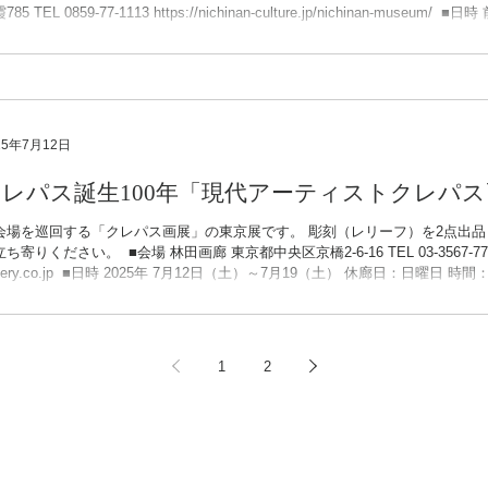
an-culture.jp/nichinan-museum/ ​ ■日時 前期 2025年 8月1日（金）～9月7日
） 後期 2025年 9月12日（金）～10月19日（日） 休館日：8/4・8/12・8/18・8/
22・9/29・10/6・10/14 時間：8:30～17:00 ​ ■展覧会概要 1921年、日南
日本クレイヨン商會（現在の株式会社サクラクレパス）」は、国産クレヨンの製
ない全く新しい描画材料『クレパス（一般名称：オイルパステル）」を開発し
えます。...
25年7月12日
クレパス誕生100年「現代アーティストクレパス
会場を巡回する「クレパス画展」の東京展です。​ 彫刻（レリーフ）を2点出品
りください。 ​ ​■会場 林田画廊 東京都中央区京橋2-6-16 TEL 03-3567-7778 https://www.hayashida-
llery.co.jp ​ ■日時 2025年 7月12日（土）～7月19（土） 休廊日：日曜日 時間：1
誕生したクレパス®は今年100年を迎えました。 当時制作され、色褪せずに
の作品も100年後の世界にも美しく伝わることでしょう。暑い時期の展示と
し上げます。 ​ ■出品作家 朝倉弘平 いしいしおん 石井亨 石渡由奈 伊勢
原千春 黒原明子 杉野ギーノス 田中千智 手塚葉子 辻村和美 友清大介
1
2
 三橋雅子 山口洋佑 ​​ ​ ※この展示は巡回展となります。（詳しい開催状況