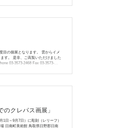
5/27〜6/21） ・東京展：林田画
---------------- 【Announcement of
hu (Late autumn)” will be
度目の個展となります。 雲からイメ
ります。 是非、ご高覧いただけました
3-3573-2468 Fax 03-3573-
銀座駅 A3出口 ​ ■日時 2025年 9/8(月)
:17:00迄） ​ 個展会場風景 ---------
ing to hold “OKUDA Masumi Exhibi
までのクレパス画展」
月1日～9月7日）に彫刻（レリーフ）
会場 日南町美術館 鳥取県日野郡日南