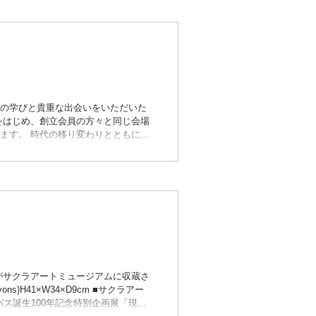
のです。クレパス®がプロの画家たち
現に結びついた優れた作品が生み出
芸家など24作家が、プロの作家とな
の学びと貴重な出会いをいただいた
をはじめ、創立会員の方々と同じ会場
ます。 時代の移り変わりとともに、
す時期に差しかかりました。 今後
----------------------------
ew Production Association), to
n」がサクラアートミュージアムに収蔵さ
 crayons)H41×W34×D9cm ■サクラアー
クレパス誕生100年記念特別企画展「現代