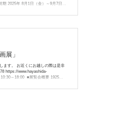
25・9/1・9/8〜9/11・9/16・
町出身の佐武林蔵（1886-1968）が創業した
造に取り組み、1925年にそれまで
ました。本年は、その誕生から100年
画展」
します。​ お近くにお越しの際は是非
0:30～18:00 ​ ■展覧会概要 1925年
現在に伝わった作品が示すように、本
なりますが、ご高覧賜りますようご案内
田理沙 奥田真澄 Kalua 神谷恵
 中嶋莉恵 藤井美加子 本間由
は公式ホームページ